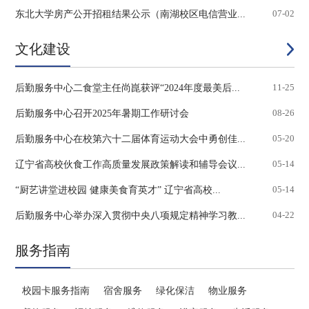
东北大学房产公开招租结果公示（南湖校区电信营业...
07-02
文化建设
后勤服务中心二食堂主任尚崑获评“2024年度最美后...
11-25
后勤服务中心召开2025年暑期工作研讨会
08-26
后勤服务中心在校第六十二届体育运动大会中勇创佳...
05-20
辽宁省高校伙食工作高质量发展政策解读和辅导会议...
05-14
“厨艺讲堂进校园 健康美食育英才” 辽宁省高校...
05-14
后勤服务中心举办深入贯彻中央八项规定精神学习教...
04-22
服务指南
校园卡服务指南
宿舍服务
绿化保洁
物业服务